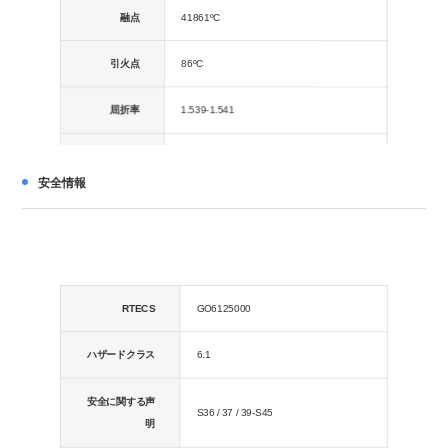
融点
41861ºC
引火点
86ºC
屈折率
1.539-1.541
水溶性
20 g / L（20ºC）
安全情報
安定。可燃性。強酸化剤、強塩基、強酸、
アルミニウム、アルミニウム合金とは相溶
安定
性がありません。空気と光に敏感です。吸
湿性。
RTECS
GO6125000
保存条件
2〜8ºC
ハザードクラス
6.1
蒸気密度
3.72（対空気）
安全に関する声
蒸気圧
<1 mm Hg（20°C）
S36 / 37 / 39-S45
明