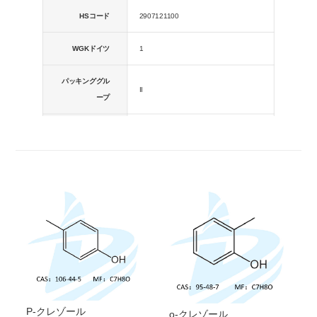
HSコード
2907121100
WGKドイツ
1
パッキンググル
II
ープ
RIDADR
国連2076
リスクステート
R24 / 25; R34
メント
ハザードコード
T
P-クレゾール
o-クレゾール