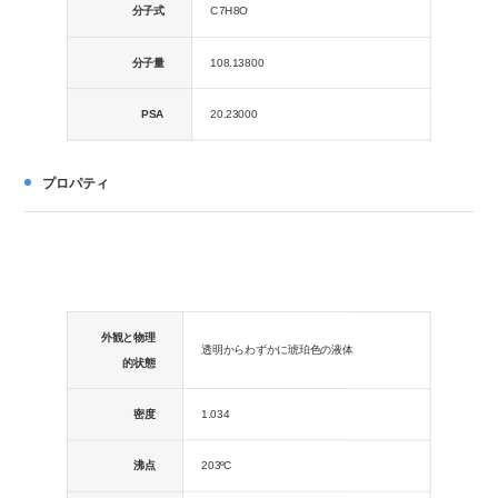
分子式
C7H8O
分子量
108.13800
PSA
20.23000
LogP
1.70060
プロパティ
外観と物理
透明からわずかに琥珀色の液体
的状態
密度
1.034
沸点
203ºC