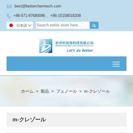

best@betterchemtech.com
+86-571-87680096 、+86-15158018208


日本語

Toggl
ホーム
>
製品
>
フェノール
>
m-クレゾール
m-クレゾール