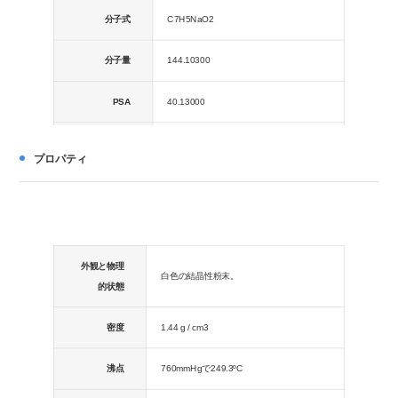
分子式
C7H5NaO2
分子量
144.10300
PSA
40.13000
LogP
0.05010
プロパティ
外観と物理
白色の結晶性粉末。
的状態
密度
1.44 g / cm3
沸点
760mmHgで249.3ºC