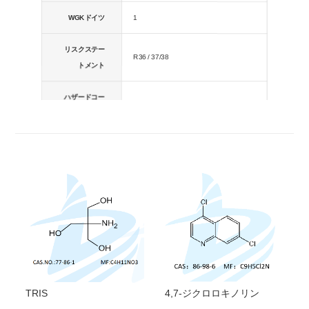
WGKドイツ
1
リスクステー
R36 / 37/38
トメント
ハザードコー
Xi
ド
シンボル
GHS07
注意事項
P305 + P351 + P338
合言葉
警告
ハザード宣言
H319
TRIS
4,7-ジクロロキノリン