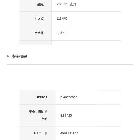
融点
>300ºC（点灯）
引火点
111.4ºC
水溶性
可溶性
安定していますが、湿気に敏感な場合があ
安定
ります。強力な酸化剤、アルカリ、鉱酸と
安全情報
は相溶性がありません。
保存条件
RTで保管してください。
RTECS
DH6650000
安全に関する
S24 / 25
声明
HSコード
4002191900