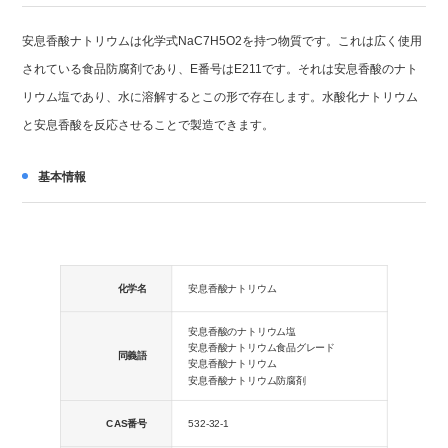
安息香酸ナトリウムは化学式NaC7H5O2を持つ物質です。これは広く使用
されている食品防腐剤であり、E番号はE211です。それは安息香酸のナト
リウム塩であり、水に溶解するとこの形で存在します。水酸化ナトリウム
と安息香酸を反応させることで製造できます。
基本情報
化学名
安息香酸ナトリウム
安息香酸のナトリウム塩
安息香酸ナトリウム食品グレード
同義語
安息香酸ナトリウム
安息香酸ナトリウム防腐剤
CAS番号
532-32-1